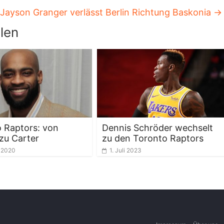
Jayson Granger verlässt Berlin Richtung Baskonia
→
len
 Raptors: von
Dennis Schröder wechselt
 zu Carter
zu den Toronto Raptors
 2020
1. Juli 2023