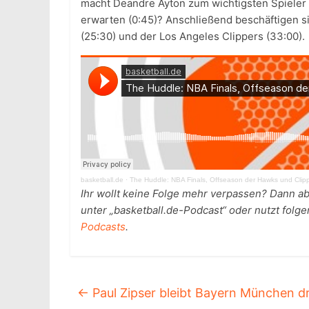
macht Deandre Ayton zum wichtigsten Spieler 
erwarten (0:45)? Anschließend beschäftigen si
(25:30) und der Los Angeles Clippers (33:00).
basketball.de
·
The Huddle: NBA Finals, Offseason der Hawks und Clip
Ihr wollt keine Folge mehr verpassen? Dann ab
unter „basketball.de-Podcast“ oder nutzt folge
Podcasts
.
←
Paul Zipser bleibt Bayern München dr