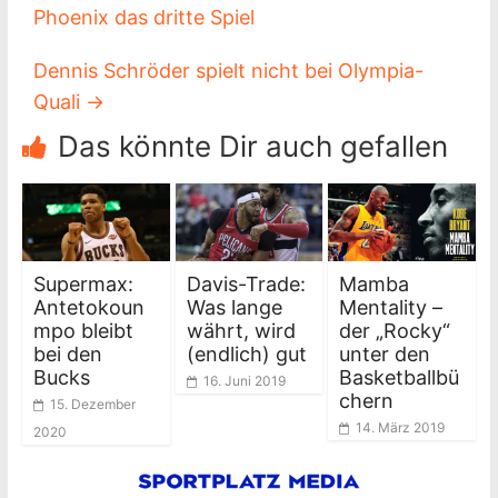
Phoenix das dritte Spiel
Dennis Schröder spielt nicht bei Olympia-
Quali
→
Das könnte Dir auch gefallen
Supermax:
Davis-Trade:
Mamba
Antetokoun
Was lange
Mentality –
mpo bleibt
währt, wird
der „Rocky“
bei den
(endlich) gut
unter den
Bucks
Basketballbü
16. Juni 2019
chern
15. Dezember
14. März 2019
2020