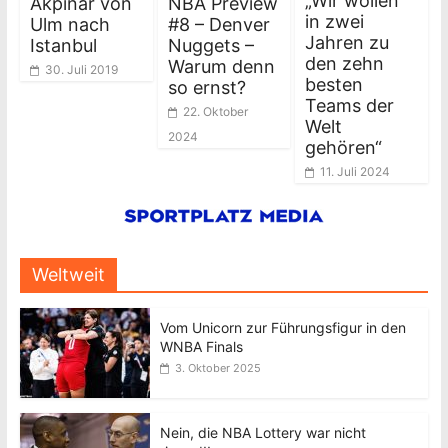
„Wir wollen
Akpinar von
NBA Preview
in zwei
Ulm nach
#8 – Denver
Jahren zu
Istanbul
Nuggets –
den zehn
Warum denn
30. Juli 2019
besten
so ernst?
Teams der
22. Oktober
Welt
2024
gehören“
11. Juli 2024
Weltweit
Vom Unicorn zur Führungsfigur in den
WNBA Finals
3. Oktober 2025
Nein, die NBA Lottery war nicht