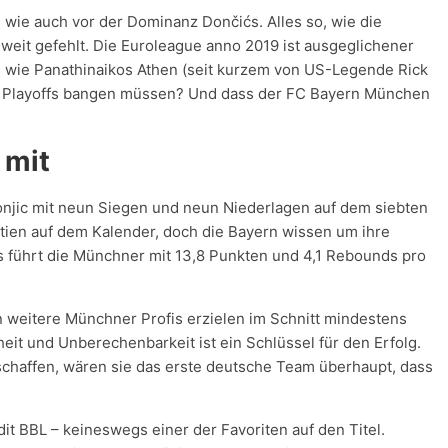
 wie auch vor der Dominanz Dončićs. Alles so, wie die
weit gefehlt. Die Euroleague anno 2019 ist ausgeglichener
s wie Panathinaikos Athen (seit kurzem von US-Legende Rick
die Playoffs bangen müssen? Und dass der FC Bayern München
 mit
njic mit neun Siegen und neun Niederlagen auf dem siebten
rtien auf dem Kalender, doch die Bayern wissen um ihre
ams führt die Münchner mit 13,8 Punkten und 4,1 Rebounds pro
en weitere Münchner Profis erzielen im Schnitt mindestens
eit und Unberechenbarkeit ist ein Schlüssel für den Erfolg.
 schaffen, wären sie das erste deutsche Team überhaupt, dass
dit BBL – keineswegs einer der Favoriten auf den Titel.