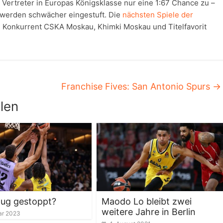
ertreter in Europas Königsklasse nur eine 1:67 Chance zu –
 werden schwächer eingestuft. Die
nächsten Spiele der
 Konkurrent CSKA Moskau, Khimki Moskau und Titelfavorit
Franchise Fives: San Antonio Spurs
→
len
ug gestoppt?
Maodo Lo bleibt zwei
weitere Jahre in Berlin
ar 2023