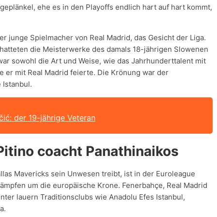
eplänkel, ehe es in den Playoffs endlich hart auf hart kommt,
der junge Spielmacher von Real Madrid, das Gesicht der Liga.
schatteten die Meisterwerke des damals 18-jährigen Slowenen
ar sowohl die Art und Weise, wie das Jahrhunderttalent mit
e er mit Real Madrid feierte. Die Krönung war der
Istanbul.
ić: der 19-jährige Veteran
Pitino coacht Panathinaikos
llas Mavericks sein Unwesen treibt, ist in der Euroleague
s kämpfen um die europäische Krone. Fenerbahçe, Real Madrid
er lauern Traditionsclubs wie Anadolu Efes Istanbul,
a.