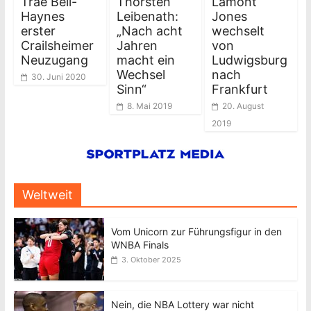
Trae Bell-
Thorsten
Lamont
Haynes
Leibenath:
Jones
erster
„Nach acht
wechselt
Crailsheimer
Jahren
von
Neuzugang
macht ein
Ludwigsburg
Wechsel
nach
30. Juni 2020
Sinn“
Frankfurt
8. Mai 2019
20. August
2019
Weltweit
Vom Unicorn zur Führungsfigur in den
WNBA Finals
3. Oktober 2025
Nein, die NBA Lottery war nicht