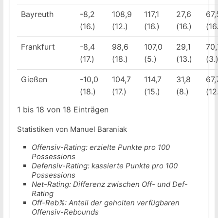
Bayreuth
-8,2
108,9
117,1
27,6
67,
(16.)
(12.)
(16.)
(16.)
(16
Frankfurt
-8,4
98,6
107,0
29,1
70,
(17.)
(18.)
(5.)
(13.)
(3.
Gießen
-10,0
104,7
114,7
31,8
67,
(18.)
(17.)
(15.)
(8.)
(12
1 bis 18 von 18 Einträgen
Statistiken von Manuel Baraniak
Offensiv-Rating: erzielte Punkte pro 100
Possessions
Defensiv-Rating: kassierte Punkte pro 100
Possessions
Net-Rating: Differenz zwischen Off- und Def-
Rating
Off-Reb%: Anteil der geholten verfügbaren
Offensiv-Rebounds