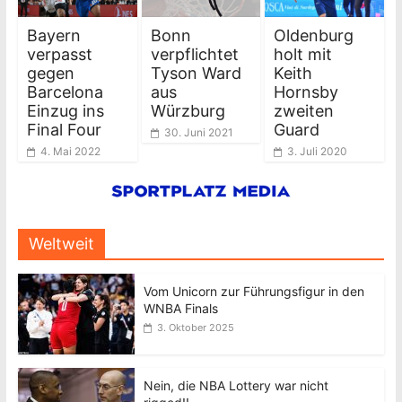
Bayern
Bonn
Oldenburg
verpasst
verpflichtet
holt mit
gegen
Tyson Ward
Keith
Barcelona
aus
Hornsby
Einzug ins
Würzburg
zweiten
Final Four
Guard
30. Juni 2021
4. Mai 2022
3. Juli 2020
Weltweit
Vom Unicorn zur Führungsfigur in den
WNBA Finals
3. Oktober 2025
Nein, die NBA Lottery war nicht