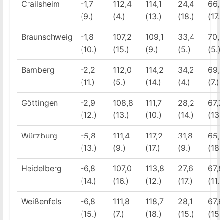
Crailsheim
-1,7
112,4
114,1
24,4
66,
(9.)
(4.)
(13.)
(18.)
(17.
Braunschweig
-1,8
107,2
109,1
33,4
70,
(10.)
(15.)
(9.)
(5.)
(5.
Bamberg
-2,2
112,0
114,2
34,2
69
(11.)
(5.)
(14.)
(4.)
(7.)
Göttingen
-2,9
108,8
111,7
28,2
67,
(12.)
(13.)
(10.)
(14.)
(13
Würzburg
-5,8
111,4
117,2
31,8
65
(13.)
(9.)
(17.)
(9.)
(18
Heidelberg
-6,8
107,0
113,8
27,6
67,
(14.)
(16.)
(12.)
(17.)
(11.
Weißenfels
-6,8
111,8
118,7
28,1
67,
(15.)
(7.)
(18.)
(15.)
(15