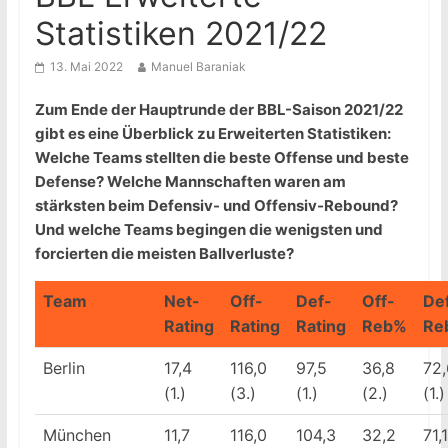
Statistiken 2021/22
13. Mai 2022
Manuel Baraniak
Zum Ende der Hauptrunde der BBL-Saison 2021/22
gibt es eine Überblick zu Erweiterten Statistiken:
Welche Teams stellten die beste Offense und beste
Defense? Welche Mannschaften waren am
stärksten beim Defensiv- und Offensiv-Rebound?
Und welche Teams begingen die wenigsten und
forcierten die meisten Ballverluste?
Team
Net-
Off-
Def-
Off-
De
Rating
Rating
Rating
Reb%
Re
Berlin
17,4
116,0
97,5
36,8
72,
(1.)
(3.)
(1.)
(2.)
(1.)
München
11,7
116,0
104,3
32,2
71,1