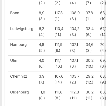
(2.)
(2.)
(4.)
(7.)
(2.
Bonn
8,9
117,8
108,9
37,8
68
(3.)
(1.)
(8.)
(1.)
(10
Ludwigsburg
6,2
110,4
104,2
33,4
67,
(4.)
(11.)
(3.)
(6.)
(14
Hamburg
4,8
111,9
107,1
34,6
70,
(5.)
(6.)
(7.)
(3.)
(4.)
Ulm
4,0
111,1
107,1
30,2
69,
(6.)
(10.)
(6.)
(10.)
(6.)
Chemnitz
3,9
107,6
103,7
29,2
68,
(7.)
(14.)
(2.)
(12.)
(9.
Oldenburg
-1,0
111,8
112,8
30,2
68
(8.)
(8.)
(11.)
(11.)
(8.