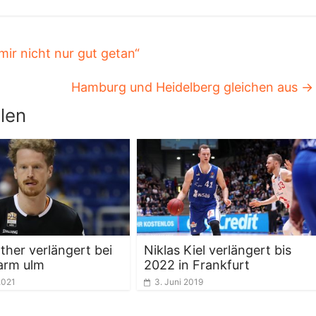
ir nicht nur gut getan“
Hamburg und Heidelberg gleichen aus
→
len
ther verlängert bei
Niklas Kiel verlängert bis
arm ulm
2022 in Frankfurt
2021
3. Juni 2019