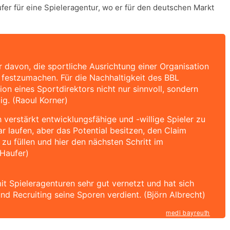
er für eine Spieleragentur, wo er für den deutschen Markt
 davon, die sportliche Ausrichtung einer Organisation
n festzumachen. Für die Nachhaltigkeit des BBL
tion eines Sportdirektors nicht nur sinnvoll, sondern
g. (Raoul Korner)
h verstärkt entwicklungsfähige und -willige Spieler zu
ar laufen, aber das Potential besitzen, den Claim
füllen und hier den nächsten Schritt im
 Haufer)
mit Spieleragenturen sehr gut vernetzt und hat sich
und Recruiting seine Sporen verdient. (Björn Albrecht)
medi bayreuth