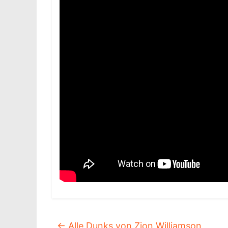
←
Alle Dunks von Zion Williamson