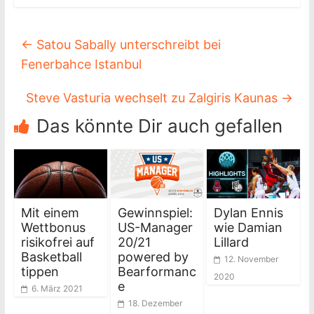
←
Satou Sabally unterschreibt bei
Fenerbahce Istanbul
Steve Vasturia wechselt zu Zalgiris Kaunas
→
Das könnte Dir auch gefallen
Mit einem
Gewinnspiel:
Dylan Ennis
Wettbonus
US-Manager
wie Damian
risikofrei auf
20/21
Lillard
Basketball
powered by
12. November
tippen
Bearformanc
2020
e
6. März 2021
18. Dezember