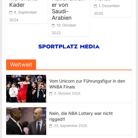
Kader
er von
1. Dezember
Saudi-
4. September
2020
Arabien
2024
19. Oktober
2022
Weltweit
Vom Unicorn zur Führungsfigur in den
WNBA Finals
3. Oktober 2025
Nein, die NBA Lottery war nicht
rigged!!
23. September 2025