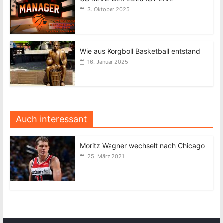
3. Oktober 2025
Wie aus Korgboll Basketball entstand
16. Januar 2025
Auch interessant
Moritz Wagner wechselt nach Chicago
25. März 2021