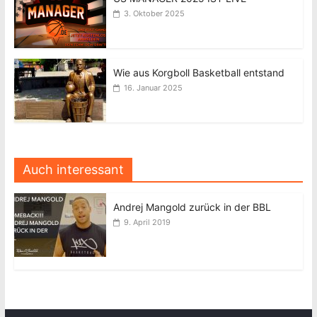
3. Oktober 2025
Wie aus Korgboll Basketball entstand
16. Januar 2025
Auch interessant
Andrej Mangold zurück in der BBL
9. April 2019