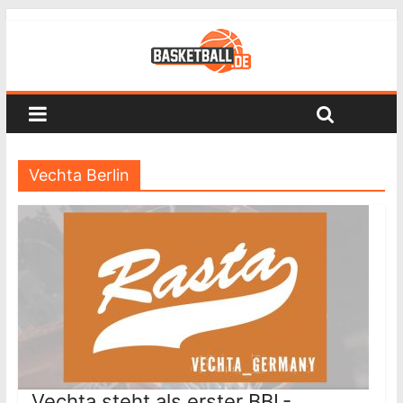
Vechta Berlin
Vechta steht als erster BBL-