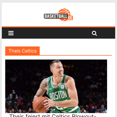
Theis Celtics
Theis feiert mit Celtics Blowout-