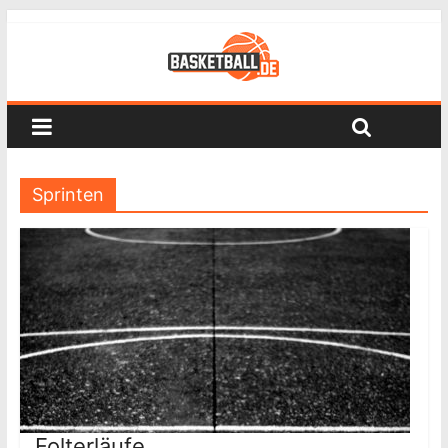
Sprinten
Folterläufe