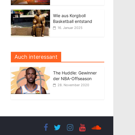
Wie aus Korgboll
Basketball entstand
16. Januar 2025
Auch interessant
The Huddle: Gewinner
der NBA-Offseason
28. November 2020