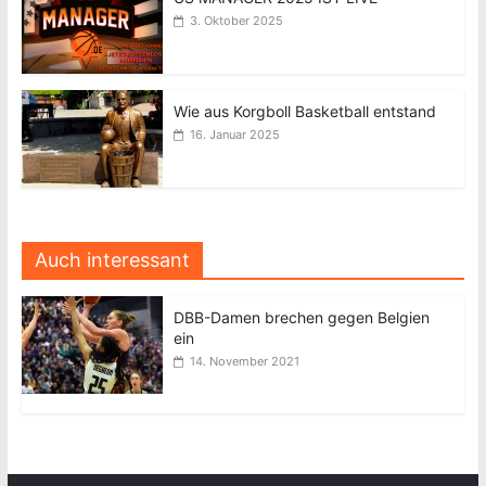
3. Oktober 2025
Wie aus Korgboll Basketball entstand
16. Januar 2025
Auch interessant
DBB-Damen brechen gegen Belgien
ein
14. November 2021