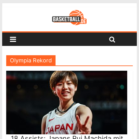
Olympia Rekord
18 Assists: Japans Rui Machida mit