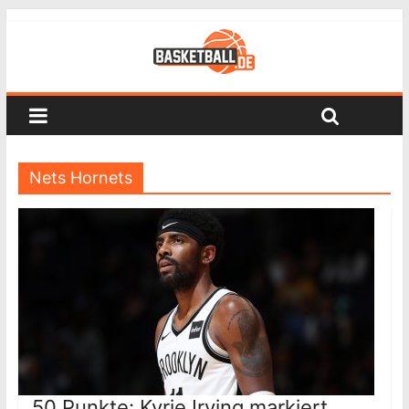
Nets Hornets
50 Punkte: Kyrie Irving markiert