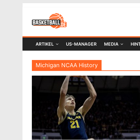
ARTIKEL
US-MANAGER
MEDIA
HIN
Michigan NCAA History