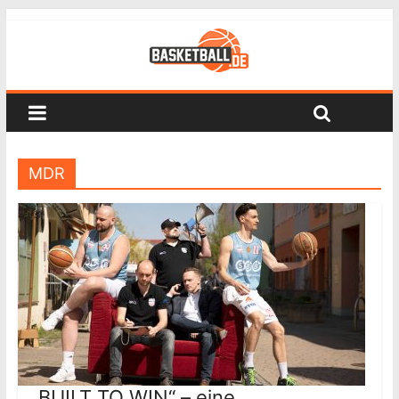
MDR
„BUILT TO WIN“ – eine