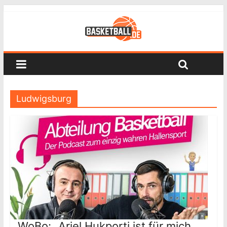
Ludwigsburg
WoBo: „Ariel Hukporti ist für mich