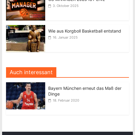
3. Oktober 2025
Wie aus Korgboll Basketball entstand
16. Januar 2025
Auch interessant
Bayern München erneut das Maß der
Dinge
18. Februar 2020