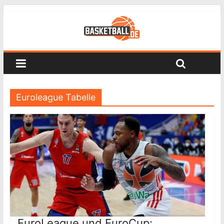
Euroleague Tabelle
EuroLeague und EuroCup: