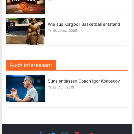
Wie aus Korgboll Basketball entstand
16. Januar 2025
Auch interessant
Suns entlassen Coach Igor Kokoskov
23. April 2019