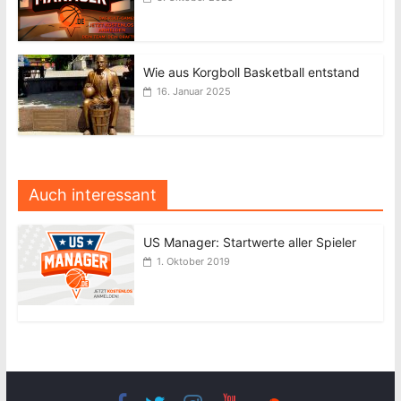
Wie aus Korgboll Basketball entstand
16. Januar 2025
Auch interessant
US Manager: Startwerte aller Spieler
1. Oktober 2019