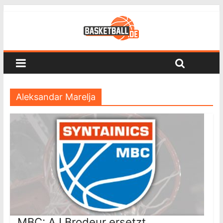
Aleksandar Marelja
MBC: AJ Brodeur ersetzt