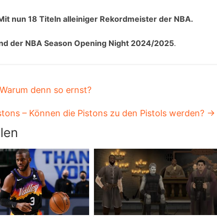
Mit nun 18 Titeln alleiniger Rekordmeister der NBA.
nd der NBA Season Opening Night 2024/2025
.
 Warum denn so ernst?
stons – Können die Pistons zu den Pistols werden?
→
len