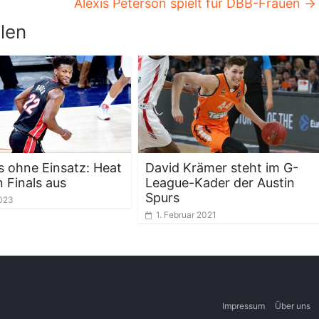
Alexis Peterson spielt für DBB-Frauen
→
len
 ohne Einsatz: Heat
David Krämer steht im G-
n Finals aus
League-Kader der Austin
Spurs
2023
1. Februar 2021
Impressum
Über uns