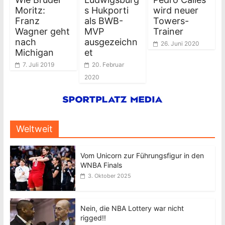
Moritz:
s Hukporti
wird neuer
Franz
als BWB-
Towers-
Wagner geht
MVP
Trainer
nach
ausgezeichn
26. Juni 2020
Michigan
et
7. Juli 2019
20. Februar
2020
Weltweit
Vom Unicorn zur Führungsfigur in den
WNBA Finals
3. Oktober 2025
Nein, die NBA Lottery war nicht
rigged!!