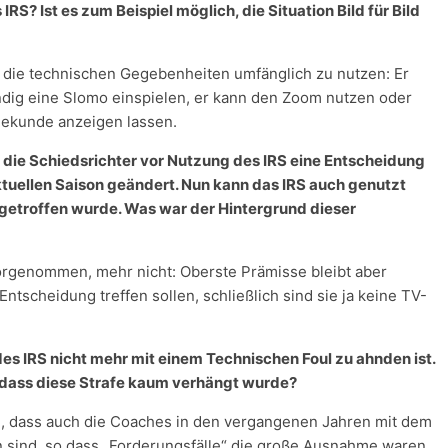
S? Ist es zum Beispiel möglich, die Situation Bild für Bild
t, die technischen Gegebenheiten umfänglich zu nutzen: Er
ndig eine Slomo einspielen, er kann den Zoom nutzen oder
 Sekunde anzeigen lassen.
s die Schiedsrichter vor Nutzung des IRS eine Entscheidung
tuellen Saison geändert. Nun kann das IRS auch genutzt
getroffen wurde. Was war der Hintergrund dieser
orgenommen, mehr nicht: Oberste Prämisse bleibt aber
ntscheidung treffen sollen, schließlich sind sie ja keine TV-
es IRS nicht mehr mit einem Technischen Foul zu ahnden ist.
 dass diese Strafe kaum verhängt wurde?
n, dass auch die Coaches in den vergangenen Jahren mit dem
ind, so dass „Forderungsfälle“ die große Ausnahme waren.