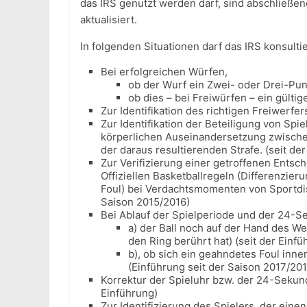
das IRS genutzt werden darf, sind abschließe
aktualisiert.
In folgenden Situationen darf das IRS konsulti
Bei erfolgreichen Würfen,
ob der Wurf ein Zwei- oder Drei-Punk
ob dies – bei Freiwürfen – ein gülti
Zur Identifikation des richtigen Freiwerfer
Zur Identifikation der Beteiligung von Spie
körperlichen Auseinandersetzung zwische
der daraus resultierenden Strafe. (seit de
Zur Verifizierung einer getroffenen Ents
Offiziellen Basketballregeln (Differenzier
Foul) bei Verdachtsmomenten von Sportdisz
Saison 2015/2016)
Bei Ablauf der Spielperiode und der 24-Se
a) der Ball noch auf der Hand des We
den Ring berührt hat) (seit der Einf
b), ob sich ein geahndetes Foul inn
(Einführung seit der Saison 2017/201
Korrektur der Spieluhr bzw. der 24-Sekun
Einführung)
Zur Identifizierung des Spielers, der einen