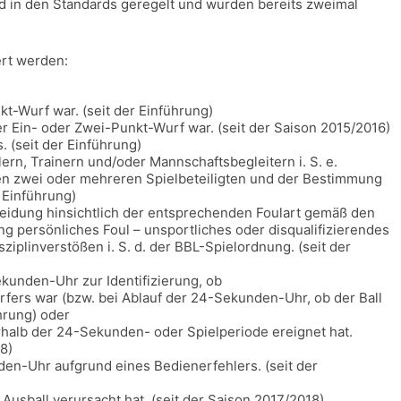
nd in den Standards geregelt und wurden bereits zweimal
ert werden:
t-Wurf war. (seit der Einführung)
ger Ein- oder Zwei-Punkt-Wurf war. (seit der Saison 2015/2016)
s. (seit der Einführung)
lern, Trainern und/oder Mannschaftsbegleitern i. S. e.
n zwei oder mehreren Spielbeteiligten und der Bestimmung
r Einführung)
cheidung hinsichtlich der entsprechenden Foulart gemäß den
ung persönliches Foul – unsportliches oder disqualifizierendes
iplinverstößen i. S. d. der BBL-Spielordnung. (seit der
kunden-Uhr zur Identifizierung, ob
rfers war (bzw. bei Ablauf der 24-Sekunden-Uhr, ob der Ball
ührung) oder
erhalb der 24-Sekunden- oder Spielperiode ereignet hat.
8)
den-Uhr aufgrund eines Bedienerfehlers. (seit der
 Ausball verursacht hat. (seit der Saison 2017/2018)