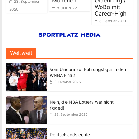
München
Oldenburg /
23. September
WoBo mit
8. Juli 2022
2020
Career-High
8. Februar 2021
Weltweit
Vom Unicorn zur Führungsfigur in den
WNBA Finals
3. Oktober 2025
Nein, die NBA Lottery war nicht
rigged!!
23. September 2025
Deutschlands echte