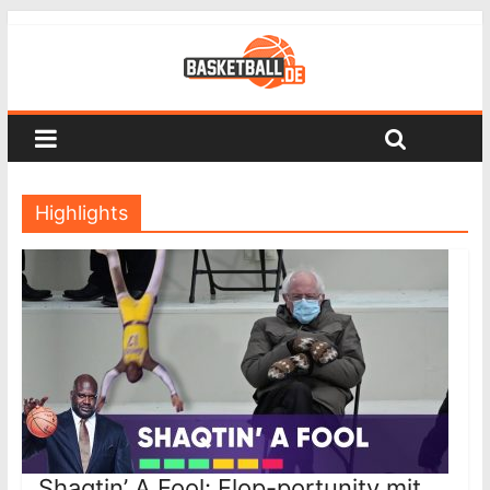
Highlights
Shaqtin’ A Fool: Flop-portunity mit