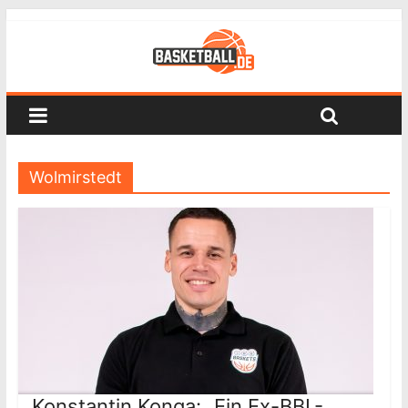
Wolmirstedt
Konstantin Konga: „Ein Ex-BBL-