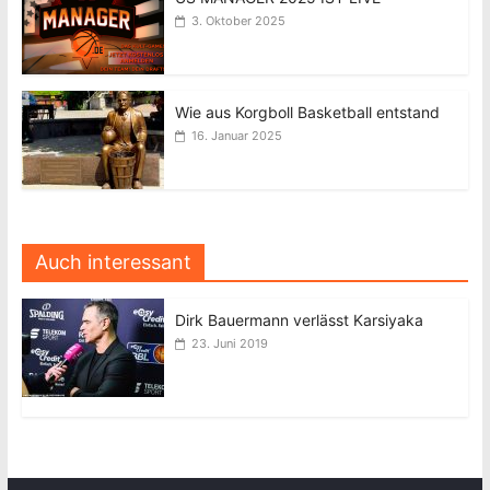
3. Oktober 2025
Wie aus Korgboll Basketball entstand
16. Januar 2025
Auch interessant
Dirk Bauermann verlässt Karsiyaka
23. Juni 2019