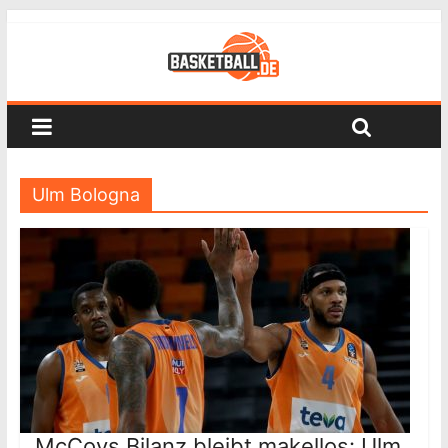
Ulm Bologna
McCoys Bilanz bleibt makellos: Ulm