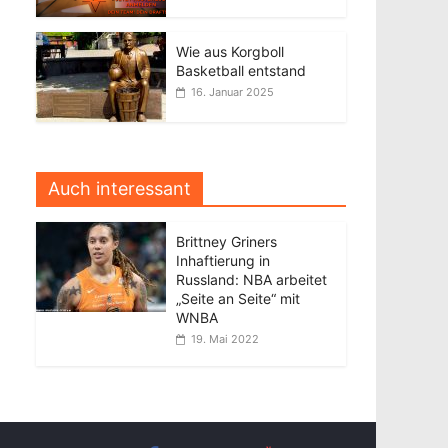
Wie aus Korgboll
Basketball entstand
16. Januar 2025
Auch interessant
Brittney Griners
Inhaftierung in
Russland: NBA arbeitet
„Seite an Seite“ mit
WNBA
19. Mai 2022