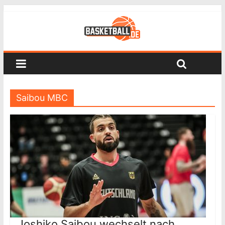
Saibou MBC
Joshiko Saibou wechselt nach