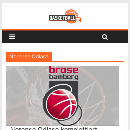
Norense Odiase
Norense Odiase komplettiert