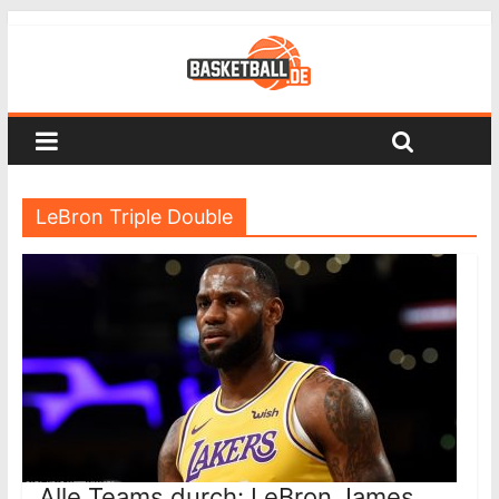
LeBron Triple Double
Alle Teams durch: LeBron James