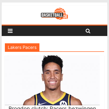
Lakers Pacers
Brogdon clutch: Pacers bezwingen