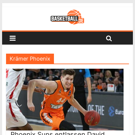
Krämer Phoenix
Phoenix Suns entlassen David