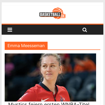
Emma Meesseman
Mystics feiern ersten WNBA-Titel