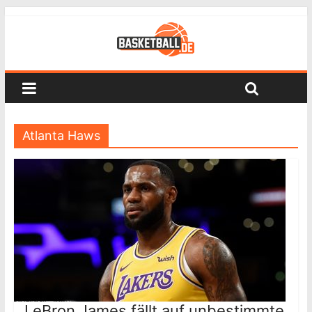
Atlanta Haws
LeBron James fällt auf unbestimmte