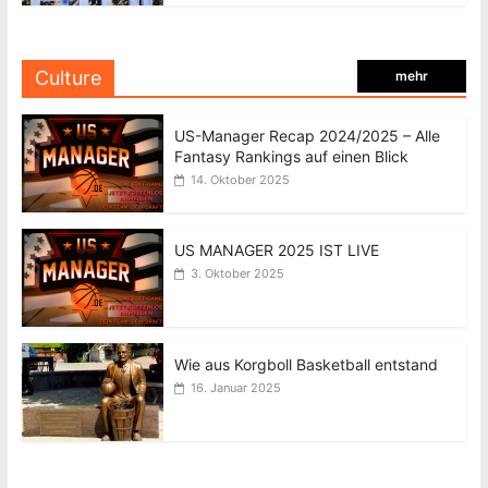
Culture
mehr
US-Manager Recap 2024/2025 – Alle
Fantasy Rankings auf einen Blick
14. Oktober 2025
US MANAGER 2025 IST LIVE
3. Oktober 2025
Wie aus Korgboll Basketball entstand
16. Januar 2025