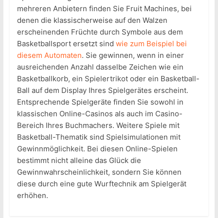
mehreren Anbietern finden Sie Fruit Machines, bei
denen die klassischerweise auf den Walzen
erscheinenden Früchte durch Symbole aus dem
Basketballsport ersetzt sind
wie zum Beispiel bei
diesem Automaten
. Sie gewinnen, wenn in einer
ausreichenden Anzahl dasselbe Zeichen wie ein
Basketballkorb, ein Spielertrikot oder ein Basketball-
Ball auf dem Display Ihres Spielgerätes erscheint.
Entsprechende Spielgeräte finden Sie sowohl in
klassischen Online-Casinos als auch im Casino-
Bereich Ihres Buchmachers. Weitere Spiele mit
Basketball-Thematik sind Spielsimulationen mit
Gewinnmöglichkeit. Bei diesen Online-Spielen
bestimmt nicht alleine das Glück die
Gewinnwahrscheinlichkeit, sondern Sie können
diese durch eine gute Wurftechnik am Spielgerät
erhöhen.