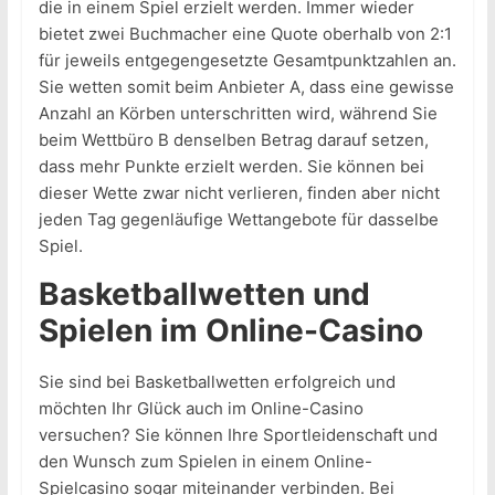
die in einem Spiel erzielt werden. Immer wieder
bietet zwei Buchmacher eine Quote oberhalb von 2:1
für jeweils entgegengesetzte Gesamtpunktzahlen an.
Sie wetten somit beim Anbieter A, dass eine gewisse
Anzahl an Körben unterschritten wird, während Sie
beim Wettbüro B denselben Betrag darauf setzen,
dass mehr Punkte erzielt werden. Sie können bei
dieser Wette zwar nicht verlieren, finden aber nicht
jeden Tag gegenläufige Wettangebote für dasselbe
Spiel.
Basketballwetten und
Spielen im Online-Casino
Sie sind bei Basketballwetten erfolgreich und
möchten Ihr Glück auch im Online-Casino
versuchen? Sie können Ihre Sportleidenschaft und
den Wunsch zum Spielen in einem Online-
Spielcasino sogar miteinander verbinden. Bei