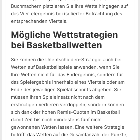
Buchmachern platzieren Sie Ihre Wette hingegen auf
das Viertelergebnis bei isolierter Betrachtung des
entsprechenden Viertels.
Mögliche Wettstrategien
bei Basketballwetten
Sie können die Unentschieden-Strategie auch bei
Wetten auf Basketballspiele anwenden, wenn Sie
Ihre Wetten nicht für das Endergebnis, sondern für
das Spielergebnis innerhalb eines Viertels oder am
Ende des jeweiligen Spielabschnitts abgeben. Sie
müssen Ihren Spieleinsatz nicht nach dem
erstmaligen Verlieren verdoppeln, sondern können
sich dank der hohen Remis-Quoten im Basketball
damit Zeit bis nach mindestens fünf nicht
gewonnenen Wetten lassen. Eine weitere Strategie
betrifft das Wetten auf die Gesamtanzahl der Punkte,