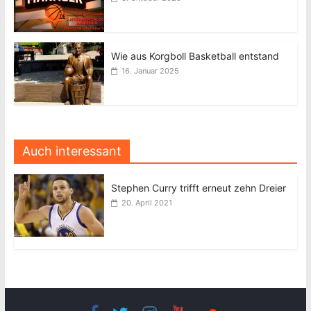
Wie aus Korgboll Basketball entstand
16. Januar 2025
Auch interessant
Stephen Curry trifft erneut zehn Dreier
20. April 2021