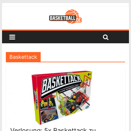
Baskettack
Verlosung: 5x Baskettack zu