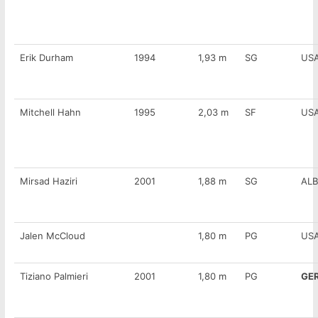
Erik Durham
1994
1,93 m
SG
US
Mitchell Hahn
1995
2,03 m
SF
US
Mirsad Haziri
2001
1,88 m
SG
ALB
Jalen McCloud
1,80 m
PG
US
Tiziano Palmieri
2001
1,80 m
PG
GE