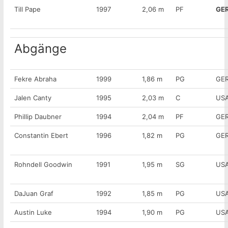
Till Pape
1997
2,06 m
PF
GE
Abgänge
Fekre Abraha
1999
1,86 m
PG
GE
Jalen Canty
1995
2,03 m
C
US
Phillip Daubner
1994
2,04 m
PF
GE
Constantin Ebert
1996
1,82 m
PG
GE
Rohndell Goodwin
1991
1,95 m
SG
US
DaJuan Graf
1992
1,85 m
PG
US
Austin Luke
1994
1,90 m
PG
US