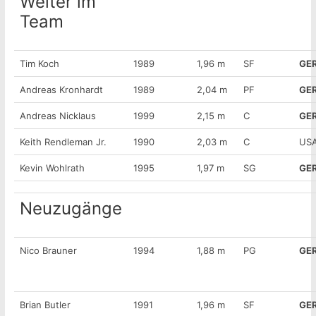
Weiter im
Team
Tim Koch
1989
1,96 m
SF
GE
Andreas Kronhardt
1989
2,04 m
PF
GE
Andreas Nicklaus
1999
2,15 m
C
GE
Keith Rendleman Jr.
1990
2,03 m
C
US
Kevin Wohlrath
1995
1,97 m
SG
GE
Neuzugänge
Nico Brauner
1994
1,88 m
PG
GE
Brian Butler
1991
1,96 m
SF
GE