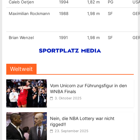
Caleb Oetjen
1994
1,82 m
PG
US
Maximilian Rockmann
1988
1,98 m
SF
GE
Brian Wenzel
1991
1,98 m
SF
GE
Weltweit
Vom Unicorn zur Führungsfigur in den
WNBA Finals
3. Oktober 2025
Nein, die NBA Lottery war nicht
rigged!!
23. September 2025