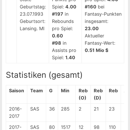
Geburtstag:
Spiel:
4.00
#160
bei
23.07.1993
#197
in
Fantasy-Punkten
Geburtsort:
Rebounds
insgesamt:
Lansing. MI
pro Spiel:
23.00
0.60
Aktueller
#98
in
Fantasy-Wert:
Assists pro
0.51 Mio $
Spiel:
1.40
Statistiken (gesamt)
Saison
Team
G
Min
Reb
Reb
Reb
As
(O)
(D)
2016-
SAS
36
285
2
21
23
23
2017
2017-
SAS
80
1517
12
98
110
80