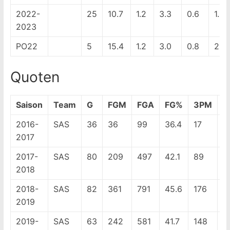
2022-
25
10.7
1.2
3.3
0.6
1.8
2023
PO22
5
15.4
1.2
3.0
0.8
2.2
Quoten
Saison
Team
G
FGM
FGA
FG%
3PM
3
2016-
SAS
36
36
99
36.4
17
5
2017
2017-
SAS
80
209
497
42.1
89
2
2018
2018-
SAS
82
361
791
45.6
176
4
2019
2019-
SAS
63
242
581
41.7
148
3