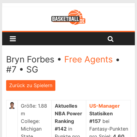
Bryn Forbes •
Free Agents
•
#7 • SG
Zurück zu Spielern
Größe:
1.88
Aktuelles
US-Manager
m
NBA Power
Statisiken
College:
Ranking
#157
bei
Michigan
#142
in
Fantasy-Punkten
State
Punkte pro
pro Spiel:
4.60