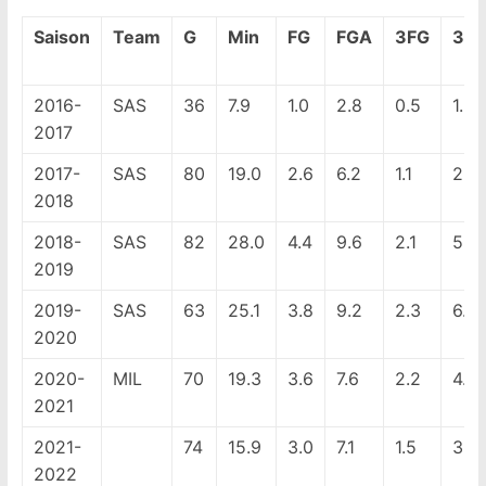
Saison
Team
G
Min
FG
FGA
3FG
3F
2016-
SAS
36
7.9
1.0
2.8
0.5
1.5
2017
2017-
SAS
80
19.0
2.6
6.2
1.1
2.9
2018
2018-
SAS
82
28.0
4.4
9.6
2.1
5.0
2019
2019-
SAS
63
25.1
3.8
9.2
2.3
6.0
2020
2020-
MIL
70
19.3
3.6
7.6
2.2
4.9
2021
2021-
74
15.9
3.0
7.1
1.5
3.6
2022