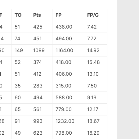
F
TO
Pts
FP
FP/G
4
51
425
438.00
7.42
14
74
451
494.00
7.72
90
149
1089
1164.00
14.92
4
52
374
418.00
15.48
1
51
412
406.00
13.10
0
35
283
315.00
7.50
5
60
494
588.00
9.19
1
65
561
779.00
12.17
28
91
993
1232.00
18.67
02
49
623
798.00
16.29