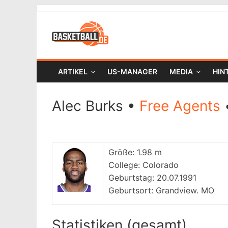
ARTIKEL
US-MANAGER
MEDIA
HIN
Alec Burks •
Free Agents
Größe:
1.98 m
College:
Colorado
Geburtstag:
20.07.1991
Geburtsort:
Grandview. MO
Statistiken (gesamt)