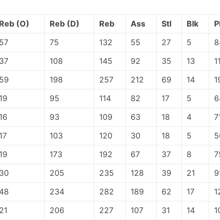
Reb (O)
Reb (D)
Reb
Ass
Stl
Blk
P
57
75
132
55
27
5
8
37
108
145
92
35
13
1
59
198
257
212
69
14
1
19
95
114
82
17
5
6
16
93
109
63
18
4
7
17
103
120
30
18
5
5
19
173
192
67
37
8
7
30
205
235
128
39
21
9
48
234
282
189
62
17
1
21
206
227
107
31
14
1